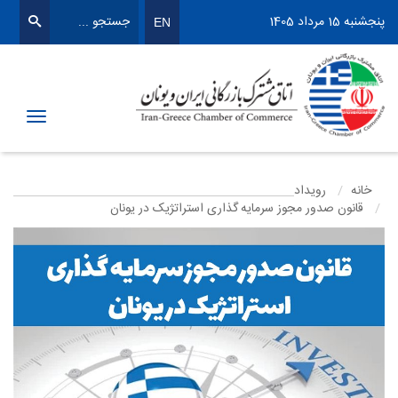
پنجشنبه 15 مرداد 1405
EN
Toggle
igation
خانه
رویداد
قانون صدور مجوز سرمایه گذاری استراتژیک در یونان