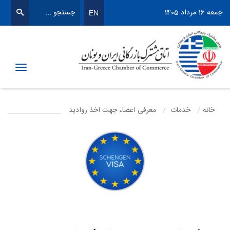
جمعه 16 مرداد 1405
EN
Toggle
igation
خانه
خدمات
معرفی اعضاء جهت اخذ روادید