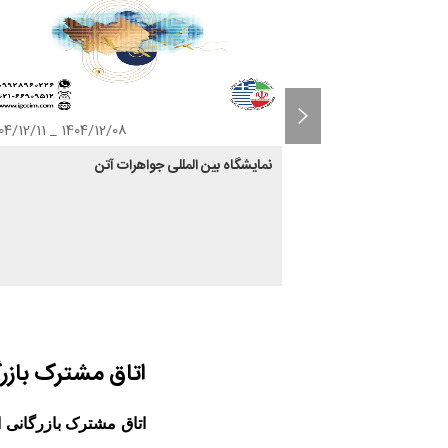
1404/12/08 _ 1404/12/11
1404/11/09 
مان، بلور،
نمایشگاه بین المللی جواهرات آتن
اتاق مشترک بازرگ
اتاق مشترک بازرگانی ای